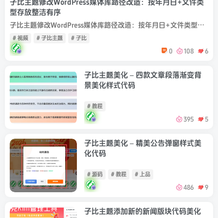
子比主题修改WordPress媒体库路径改造：按年月日+文件类
型存放整洁有序
子比主题修改WordPress媒体库路径改造：按年月日+文件类型存放整洁有序 代码放到zibll/func.php没有就创建一个 创建func.php文件第一行写<?php换行插入下方代码 实现了路径修改功能 ： 修改...
# 视频
# 子比主题
# 子比
0
108
6
子比主题美化 – 四款文章段落渐变背
景美化样式代码
# 教程
395
5
子比主题美化 – 精美公告弹窗样式美
化代码
# 源码
# 教程
# 上品
486
9
子比主题添加新的新闻版块代码美化