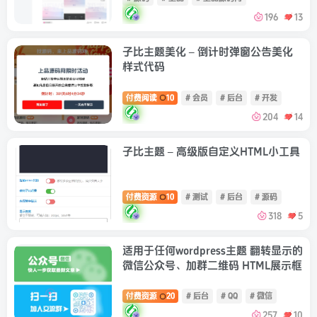
196
13
子比主题美化 – 倒计时弹窗公告美化
样式代码
付费阅读
10
# 会员
# 后台
# 开发
204
14
子比主题 – 高级版自定义HTML小工具
付费资源
10
# 测试
# 后台
# 源码
318
5
适用于任何wordpress主题 翻转显示的
微信公众号、加群二维码 HTML展示框
付费资源
20
# 后台
# QQ
# 微信
257
10