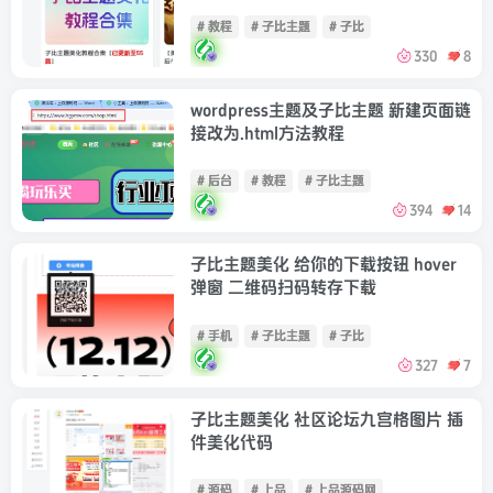
# 教程
# 子比主题
# 子比
330
8
wordpress主题及子比主题 新建页面链
接改为.html方法教程
# 后台
# 教程
# 子比主题
394
14
子比主题美化 给你的下载按钮 hover
弹窗 二维码扫码转存下载
# 手机
# 子比主题
# 子比
327
7
子比主题美化 社区论坛九宫格图片 插
件美化代码
# 源码
# 上品
# 上品源码网