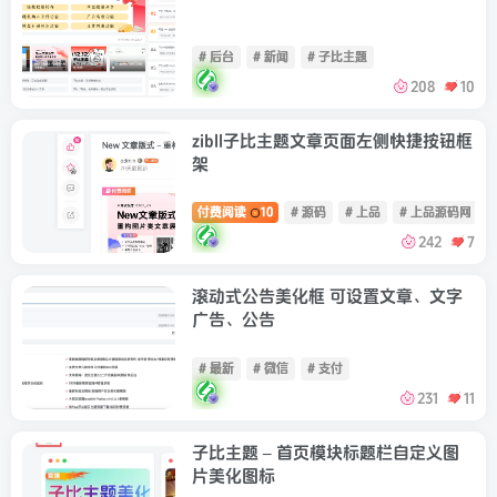
# 后台
# 新闻
# 子比主题
208
10
zibll子比主题文章页面左侧快捷按钮框
架
付费阅读
10
# 源码
# 上品
# 上品源码网
242
7
滚动式公告美化框 可设置文章、文字
广告、公告
# 最新
# 微信
# 支付
231
11
子比主题 – 首页模块标题栏自定义图
片美化图标