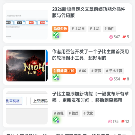
2026新版自定义文章前缀功能分插件
版与代码版
免费资源
# 上品网
# 上品
# 插件
347
5
作者用豆包开发了一个子比主题首页用
的轮播图小工具，超好用的
付费阅读
10
# QQ
# 微信
# 子比主题
334
8
子比主题添加新功能【一键发布所有草
稿 、更新发布时间 、移动到草稿箱 、
在标题前后添加指定名称】
【3.18更
新】
# 教程
# 管理
# 优化
175
12