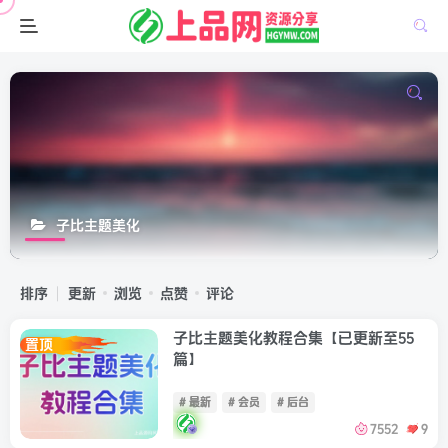
子比主题美化
排序
更新
浏览
点赞
评论
子比主题美化教程合集【已更新至55
置顶
篇】
# 最新
# 会员
# 后台
7552
9