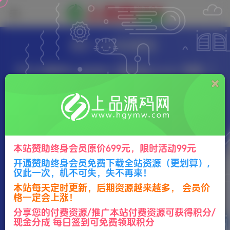
热门
子比主题美化
子比主题美化 给你的下载按钮 hover 弹窗 二
维码扫码转存下载
317字
2分钟
2026-01-16
327
柠檬
0
该作者已发布803篇文章
本站赞助终身会员原价699元，限时活动99元
开通赞助终身会员免费下载全站资源（更划算）,
仅此一次，机不可失，失不再来！
本站每天定时更新，后期资源越来越多， 会员价
格一定会上涨！
分享您的付费资源/推广本站付费资源可获得积分/
现金分成 每日签到可免费领取积分