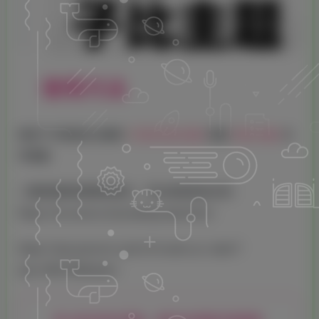
使用方法
把这个代码放在主题的
function.php
或者
func.php
文
件里面
二维码使用的是我的接口，可以改成你自己的：
https://so.navw.cn/qrcodeapi.php?text=
https://api.qrserver.com/v1/create-qr-code/?
size=100×100&data=