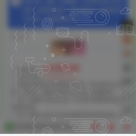
本站代码、模板、游戏源码、软件等仅供学习交流
使用，请勿商业运营，严禁从事违法，侵权等任何
非法活动，否则后果自负！
©
版权声明
文章版权声
明
上品源码网
1、本网站名称：
2、本站永久网址：
www.hgymw.com
3、本网站的文章部分内容可能来源于网络，仅供大家学习与交流
参考，如有侵权，请联系小编QQ:4469052555进行删除处理。
4、本站一切资源不代表本站立场，并不代表本站赞同其观点和对
其真实性负责。
5、本站一律禁止以任何方式发布或转载任何违法的相关信息，访
客发现请向小编举报。
7
禁止纯数字或纯英文等垃圾评论,如1111111、aaaaaaa等,否则拉进小黑屋禁封处理！
6、本站资源大多存储在云盘，如发现链接失效，请联系我们，我