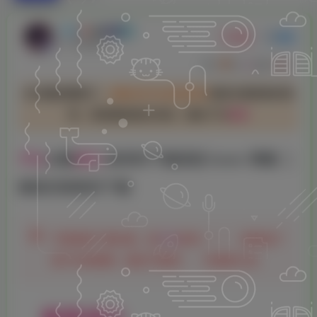
柠檬
关注
私信
6个月前更新
0
327
7
本文最后更新于：
2026-01-16 22:03:35
某些文章具有时效
性，若有错误或已失效，请在下方
留言
子比
主题
美化
给你的下载按钮 hover 弹窗 二
维码扫码转存下载
不想消耗下载次数，就
手机
转存！！！（使用这个
就不会有限制，建议不要用）， 作者是大海。