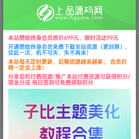
源码 全开源版本 全新UI
免费资源
商城源码
整站源码
# 最新
#
364
14
本站赞助终身会员原价699元，限时活动99元
子比主题专用-好看又好用的uid靓号出
开通赞助终身会员免费下载全站资源（更划算）,
售插件
仅此一次，机不可失，失不再来！
本站每天定时更新，后期资源越来越多， 会员价
付费资源
50
WordPress插件
子比主题美
格一定会上涨！
321
15
分享您的付费资源/推广本站付费资源可获得积分/
现金分成 每日签到可免费领取积分
子比主题 – 文章页图片添加遮罩版权
图片功能教程
其它主题美化
子比主题美化
# 教程
# 
文章页图片添加遮罩版权图片
270
8
子比主题美化 – 新款动态粒子背景GO
跳转页面美化源码