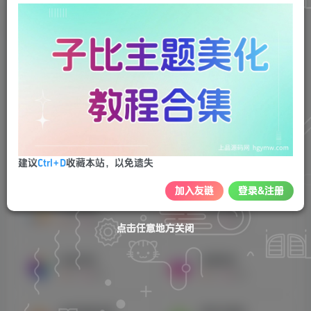
03
商品
2
收藏
0
评论
11
版块
10
帖子
4
粉丝
23
创建
管理
已关注
排序
10
0
0
快手课程
抖音课程
0
296
0
135
视频号
实体创业课程
建议
Ctrl+D
收藏本站，以免遗失
0
221
0
187
加入友链
登录&注册
引流课程
小红书课程
0
289
0
342
点击任意地方关闭
点击任意地方关闭
点击任意地方关闭
副业项目
免费项目
0
218
3
528