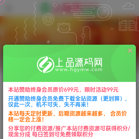
71.4W+
4939
23
关注
私信
本站赞助终身会员原价699元，限时活动99元
柠檬
开通赞助终身会员免费下载全站资源（更划算）,
仅此一次，机不可失，失不再来！
UID：1
已加入上品源码网1969天
总消费：
40.90元
本站每天定时更新，后期资源越来越多， 会员价
最后登录时间：2026-07-19 15:05:00
12枚徽章
格一定会上涨！
管理员
江西省宜春市
管理员
超级版主
分享您的付费资源/推广本站付费资源可获得积分/
生活中最美好的事都是免费的
现金分成 每日签到可免费领取积分