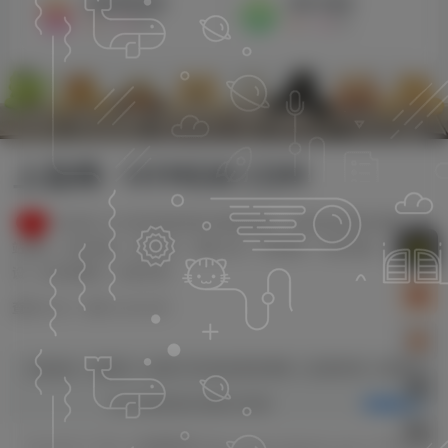
虚拟课程资源
程序与源码
0
255
1
155
上品网 · HYMGW.COM
本站致力于分享优质实用的互联网资源，内容包括有网站搭建、建
站源码、美化教程、SEO优化、免费工具、传奇脚本、素材资源、传奇架
设、技术教程等，应有尽有！
查询 63 次，耗时 0.6076 秒
狐狸库
上品数卡网
嗨自媒体博客
上品源码网
上高便民
友情链接：
网
云锋项目库
源码分享网
申请友链+
上品源码网 https://www.hgymw.com
Copyright © 2026
| All Rights