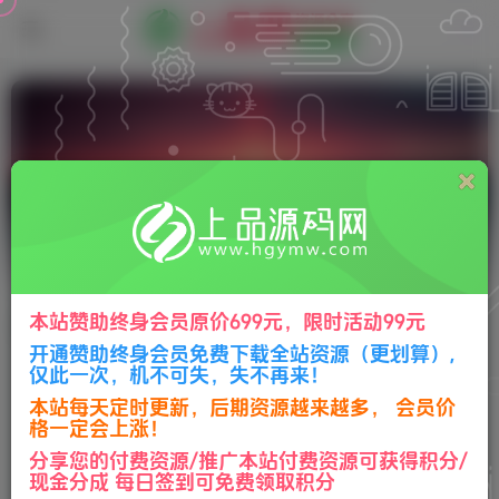
鬼话钟馗
本站赞助终身会员原价699元，限时活动99元
排序
更新
浏览
点赞
评论
开通赞助终身会员免费下载全站资源（更划算）,
仅此一次，机不可失，失不再来！
本站每天定时更新，后期资源越来越多， 会员价
格一定会上涨！
分享您的付费资源/推广本站付费资源可获得积分/
现金分成 每日签到可免费领取积分