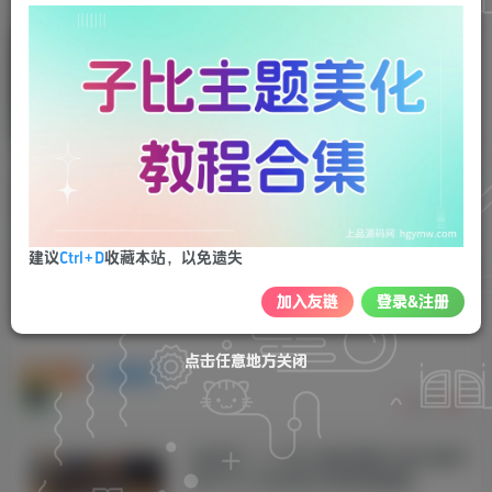
MXTU MAX仿毒舌自适应主题源码 | 苹
果CMSv10模板
苹果cms模板
246
6
WordPress子比主题2024龙年红包掉落活动 定时开启掉落满
屏红包
建议
Ctrl+D
收藏本站，以免遗失
加入友链
登录&注册
点击任意地方关闭
点击任意地方关闭
免费资源
模板插件
383
6
首涂第二十八套_新版海螺M3多功能苹
果CMSv10自适应全屏高端模板