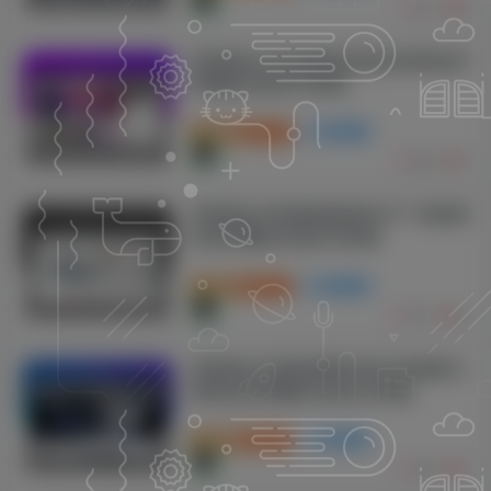
811
8
织梦响应式抖音课程培训资讯类网站织
梦模板(自适应手机端)
付费资源
19.9
商业模板
P币
585
5
织梦响应式机械制造轴承生产厂家类网
站织梦模板(自适应手机端)
付费资源
19.9
商业模板
P币
732
15
织梦响应式营销型物料自动化机械加工
类网站织梦模板(自适应手机端)
付费资源
19.9
商业模板
P币
438
5