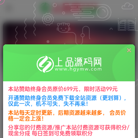
自适应
本站赞助终身会员原价699元，限时活动99元
排序
更新
浏览
点赞
评论
开通赞助终身会员免费下载全站资源（更划算）,
仅此一次，机不可失，失不再来！
休闲斗地主小游戏源码 PHP版本 自适
应手机端 带有管理后端
本站每天定时更新，后期资源越来越多， 会员价
格一定会上涨！
免费资源
H5页游源码
分享您的付费资源/推广本站付费资源可获得积分/
288
10
现金分成 每日签到可免费领取积分