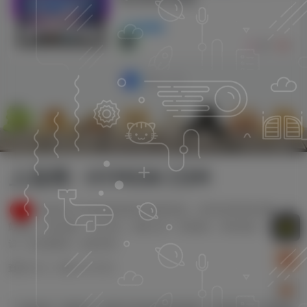
商业模板
589
0
1
2
上品网 · HYMGW.COM
本站致力于分享优质实用的互联网资源，内容包括有网站搭建、建
站源码、美化教程、SEO优化、免费工具、传奇脚本、素材资源、传奇架
设、技术教程等，应有尽有！
查询 96 次，耗时 0.4741 秒