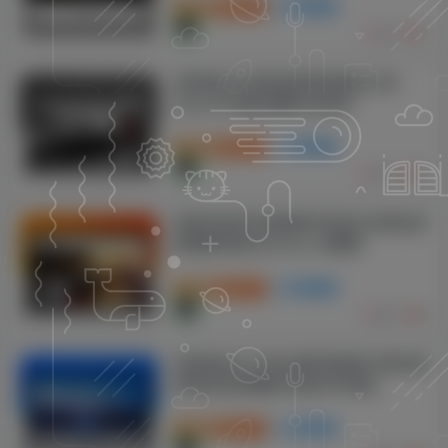
付费资源
19.9
商业模板
P币
651
9
织梦响应式创意滚屏网络建站公司
DedeCMS整站模板(自适应)
付费资源
19.9
商业模板
P币
932
12
织梦自适应休闲咖啡饮品类企业网站织
梦模板(响应式dedecms模板)
付费资源
19.9
商业模板
P币
832
8
织梦响应式工商注册财务服务代理记账
类网站织梦模板(自适应手机端)
付费资源
19.9
商业模板
P币