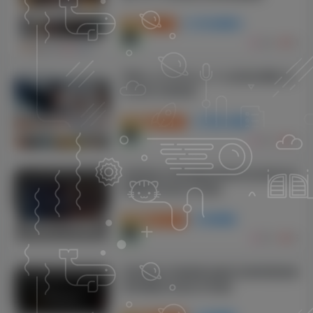
付费阅读
50
子比主题美化
246
14
苹果cmsV10MXone Pro自适应模板 站
长亲测 全网首发
付费资源
19.9
苹果cms模板
P币
941
10
织梦响应式网站建设网络科技类网站织
梦模板(自适应手机端)
付费资源
19.9
商业模板
P币
951
15
织梦响应式高端网站建设互联网营销类
织梦模板(自适应手机端)