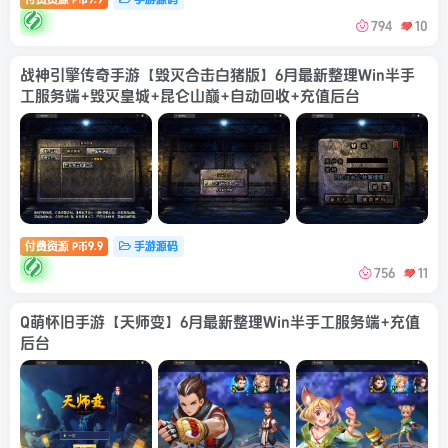
P币
794
10
战神引擎传奇手游【毁灭合击白猪版】6月最新整理Win半手
工服务端+毁灭皇城+昆仑山巅+自动回收+充值后台
付费资源
9.9
手游源码
P币
756
11
Q萌怀旧手游【天师变】6月最新整理Win半手工服务端+充值
后台