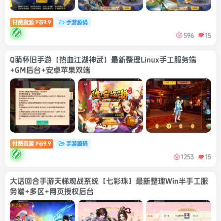
付费资源
9.9
手游源码
P币
596
15
Q萌怀旧手游【热血江湖神武】最新整理Linux手工服务端
+GM后台+安卓苹果双端
付费资源
9.9
手游源码
P币
1253
15
大话回合手游天梯观战系统【七彩珠】最新整理Win半手工服
务端+多区+网页授权后台