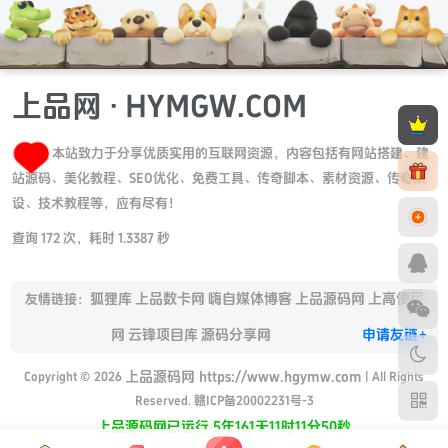
上品网 · HYMGW.COM
本站致力于分享优质实用的互联网资源，内容包括有网站搭建、建
站源码、美化教程、SEO优化、免费工具、传奇脚本、素材资源、传奇架
设、技术教程等，应有尽有！
查询 172 次，耗时 1.3387 秒
狐狸库
上品数卡网
嗨自媒体博客
上品源码网
上高便民
友情链接：
网
云锋项目库
源码分享网
申请友链+
上品源码网 https://www.hgymw.com
Copyright © 2026
| All Rights
Reserved.
赣ICP备20002231号-3
上品源码网已运行 5年161天11时11分51秒