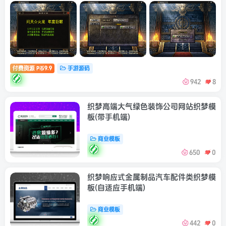
付费资源
9.9
手游源码
P币
942
8
织梦高端大气绿色装饰公司网站织梦模
板(带手机端)
商业模板
650
0
织梦响应式金属制品汽车配件类织梦模
板(自适应手机端)
商业模板
442
0